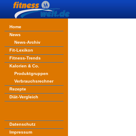
Home
News
News-Archiv
Fit-Lexikon
Fitness-Trends
Kalorien & Co.
Produktgruppen
Verbrauchsrechner
Rezepte
Diät-Vergleich
Datenschutz
Impressum