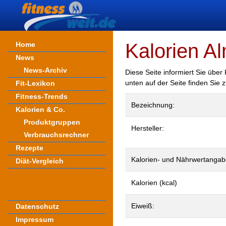
Kalorien Al
Home
News
News-Archiv
Diese Seite informiert Sie über
unten auf der Seite finden Sie
Fit-Lexikon
Fitness-Trends
Bezeichnung:
Kalorien & Co.
Produktgruppen
Hersteller:
Verbrauchsrechner
Rezepte
Kalorien- und Nährwertangab
Diät-Vergleich
Kalorien (kcal)
Eiweiß:
Datenschutz
Impressum