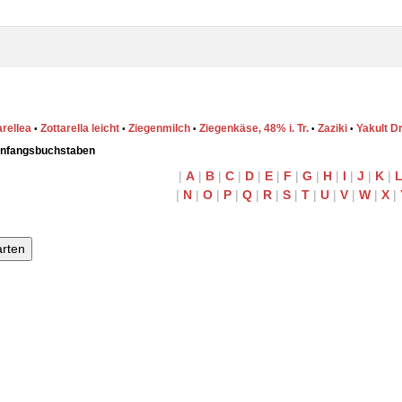
arellea
Zottarella leicht
Ziegenmilch
Ziegenkäse, 48% i. Tr.
Zaziki
Yakult Dr
•
•
•
•
•
Anfangsbuchstaben
|
A
|
B
|
C
|
D
|
E
|
F
|
G
|
H
|
I
|
J
|
K
|
|
N
|
O
|
P
|
Q
|
R
|
S
|
T
|
U
|
V
|
W
|
X
|