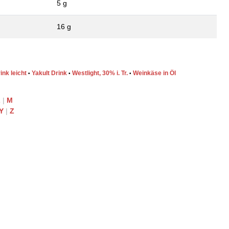
5 g
16 g
ink leicht
Yakult Drink
Westlight, 30% i. Tr.
Weinkäse in Öl
•
•
•
L
|
M
Y
|
Z