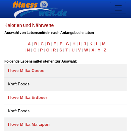
Kalorien und Nährwerte
Auswahl von Lebensmitteln nach Anfangsbuchstaben
|
A
|
B
|
C
|
D
|
E
|
F
|
G
|
H
|
I
|
J
|
K
|
L
|
M
|
N
|
O
|
P
|
Q
|
R
|
S
|
T
|
U
|
V
|
W
|
X
|
Y
|
Z
Folgende Lebensmittel stehen zur Auswahl:
I love Milka Cocos
Kraft Foods
I love Milka Erdbeer
Kraft Foods
I love Milka Marzipan