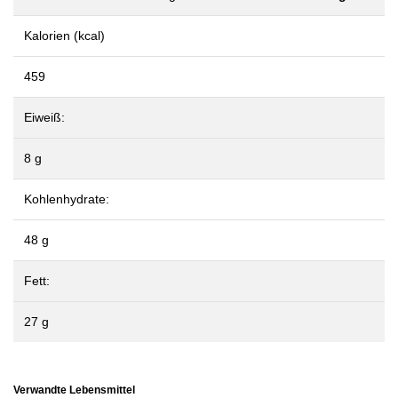
Kalorien (kcal)
459
Eiweiß:
8 g
Kohlenhydrate:
48 g
Fett:
27 g
Verwandte Lebensmittel