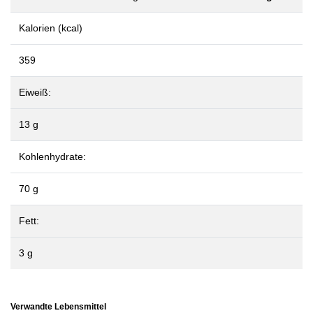
Kalorien (kcal)
359
Eiweiß:
13 g
Kohlenhydrate:
70 g
Fett:
3 g
Verwandte Lebensmittel