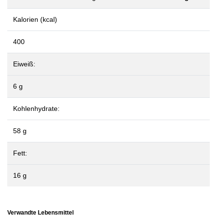
Kalorien (kcal)
400
Eiweiß:
6 g
Kohlenhydrate:
58 g
Fett:
16 g
Verwandte Lebensmittel