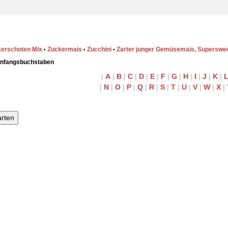
erschoten Mix
Zuckermais
Zucchini
Zarter junger Gemüsemais, Superswe
•
•
•
Anfangsbuchstaben
|
A
|
B
|
C
|
D
|
E
|
F
|
G
|
H
|
I
|
J
|
K
|
|
N
|
O
|
P
|
Q
|
R
|
S
|
T
|
U
|
V
|
W
|
X
|