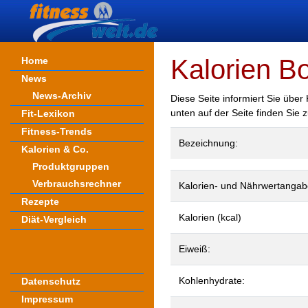
Kalorien B
Home
News
News-Archiv
Diese Seite informiert Sie übe
unten auf der Seite finden Sie
Fit-Lexikon
Fitness-Trends
Bezeichnung:
Kalorien & Co.
Produktgruppen
Verbrauchsrechner
Kalorien- und Nährwertangab
Rezepte
Kalorien (kcal)
Diät-Vergleich
Eiweiß:
Kohlenhydrate:
Datenschutz
Impressum