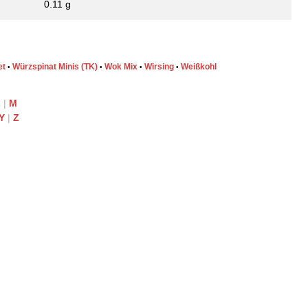
0.11 g
et
Würzspinat Minis (TK)
Wok Mix
Wirsing
Weißkohl
•
•
•
•
L
|
M
Y
|
Z