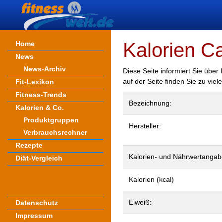
Kalorien C
Home
News
News-Archiv
Diese Seite informiert Sie über
auf der Seite finden Sie zu vie
Fit-Lexikon
Fitness-Trends
Bezeichnung:
Kalorien & Co.
Produktgruppen
Hersteller:
Verbrauchsrechner
Rezepte
Kalorien- und Nährwertangab
Diät-Vergleich
Kalorien (kcal)
Eiweiß:
Datenschutz
Impressum