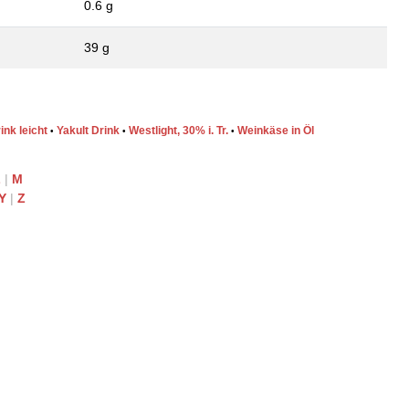
0.6 g
39 g
ink leicht
Yakult Drink
Westlight, 30% i. Tr.
Weinkäse in Öl
•
•
•
L
|
M
Y
|
Z