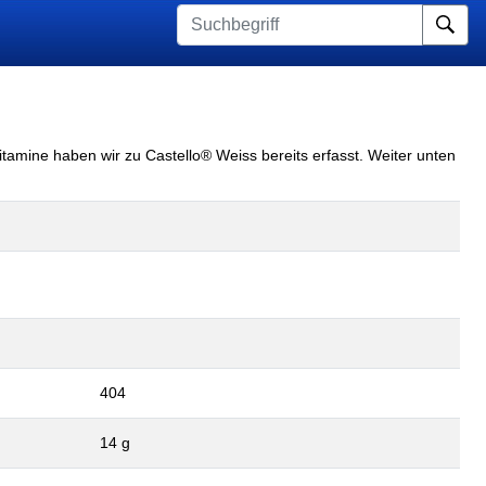
Su
itamine haben wir zu Castello® Weiss bereits erfasst. Weiter unten
404
14 g