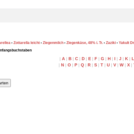
arellea
Zottarella leicht
Ziegenmilch
Ziegenkäse, 48% i. Tr.
Zaziki
Yakult Dr
•
•
•
•
•
Anfangsbuchstaben
|
A
|
B
|
C
|
D
|
E
|
F
|
G
|
H
|
I
|
J
|
K
|
|
N
|
O
|
P
|
Q
|
R
|
S
|
T
|
U
|
V
|
W
|
X
|