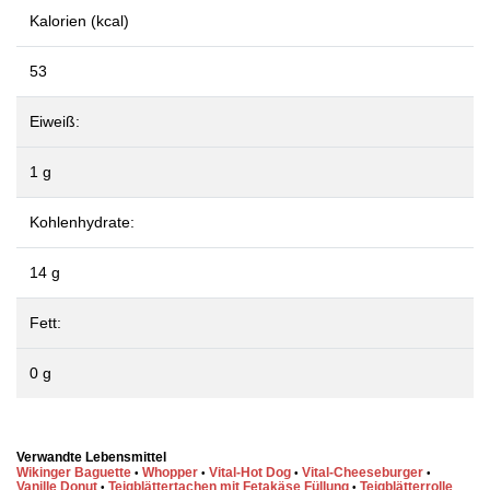
Kalorien (kcal)
53
Eiweiß:
1 g
Kohlenhydrate:
14 g
Fett:
0 g
Verwandte Lebensmittel
Wikinger Baguette
Whopper
Vital-Hot Dog
Vital-Cheeseburger
•
•
•
•
Vanille Donut
Teigblättertachen mit Fetakäse Füllung
Teigblätterrolle
•
•