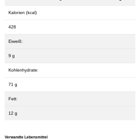
Kalorien (kcal)
428
Eiweiß:
9 g
Kohlenhydrate:
71 g
Fett:
12 g
Verwandte Lebensmittel