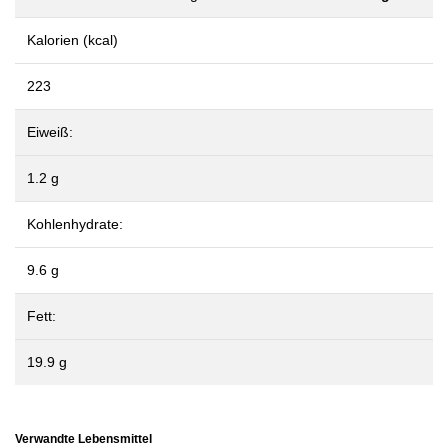
Kalorien (kcal)
223
Eiweiß:
1.2 g
Kohlenhydrate:
9.6 g
Fett:
19.9 g
Verwandte Lebensmittel