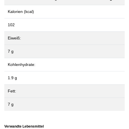
Kalorien (kcal)
102
Eiweiß:
7 g
Kohlenhydrate:
1.9 g
Fett:
7 g
Verwandte Lebensmittel