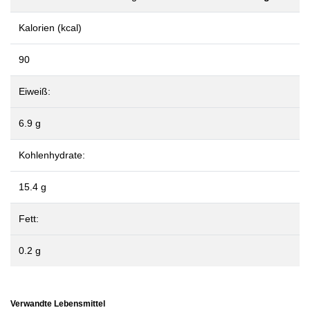
Kalorien (kcal)
90
Eiweiß:
6.9 g
Kohlenhydrate:
15.4 g
Fett:
0.2 g
Verwandte Lebensmittel