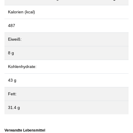
Kalorien (kcal)
487
Eiweiß:
8 g
Kohlenhydrate:
43 g
Fett:
31.4 g
Verwandte Lebensmittel