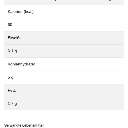
Kalorien (kcal)
60
Eiweiß:
6.1 g
Kohlenhydrate:
5 g
Fett:
1.7 g
Verwandte Lebensmittel