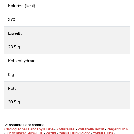
Kalorien (kcal)
370
Eiweiß:
23.5 g
Kohlenhydrate:
0 g
Fett:
30.5 g
Verwandte Lebensmittel
Ökologischer Landsby® Brie
Zottarellea
Zottarella leicht
Ziegenmilch
•
•
•
Ziegenkäse, 48% i. Tr.
Zaziki
Yakult Drink leicht
Yakult Drink
•
•
•
•
•