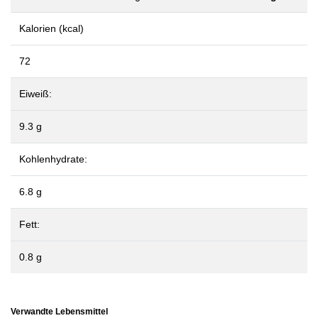
Kalorien (kcal)
72
Eiweiß:
9.3 g
Kohlenhydrate:
6.8 g
Fett:
0.8 g
Verwandte Lebensmittel