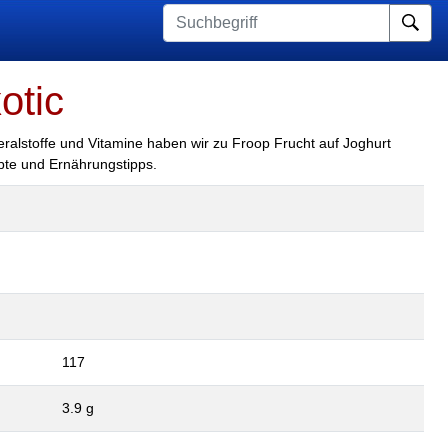
Su
otic
eralstoffe und Vitamine haben wir zu Froop Frucht auf Joghurt
epte und Ernährungstipps.
117
3.9 g