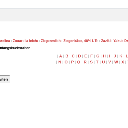
arellea
Zottarella leicht
Ziegenmilch
Ziegenkäse, 48% i. Tr.
Zaziki
Yakult Dr
•
•
•
•
•
Anfangsbuchstaben
|
A
|
B
|
C
|
D
|
E
|
F
|
G
|
H
|
I
|
J
|
K
|
|
N
|
O
|
P
|
Q
|
R
|
S
|
T
|
U
|
V
|
W
|
X
|