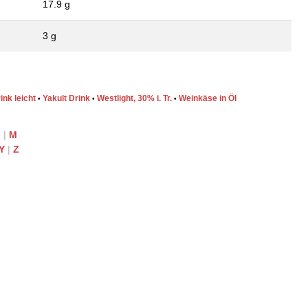
17.9 g
3 g
ink leicht
Yakult Drink
Westlight, 30% i. Tr.
Weinkäse in Öl
•
•
•
L
|
M
Y
|
Z