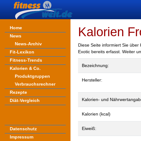
Kalorien Fr
Home
News
News-Archiv
Diese Seite informiert Sie übe
Exotic bereits erfasst. Weiter 
Fit-Lexikon
Fitness-Trends
Bezeichnung:
Kalorien & Co.
Produktgruppen
Hersteller:
Verbrauchsrechner
Rezepte
Kalorien- und Nährwertangab
Diät-Vergleich
Kalorien (kcal)
Eiweiß:
Datenschutz
Impressum