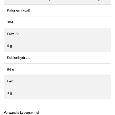
Kalorien (kcal)
384
Eiweiß:
4 g
Kohlenhydrate:
84 g
Fett:
3 g
Verwandte Lebensmittel