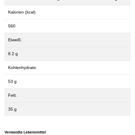
Kalorien (kcal)
560
Eiweiß:
8.2 g
Kohlenhydrate:
53 g
Fett:
35 g
Verwandte Lebensmittel