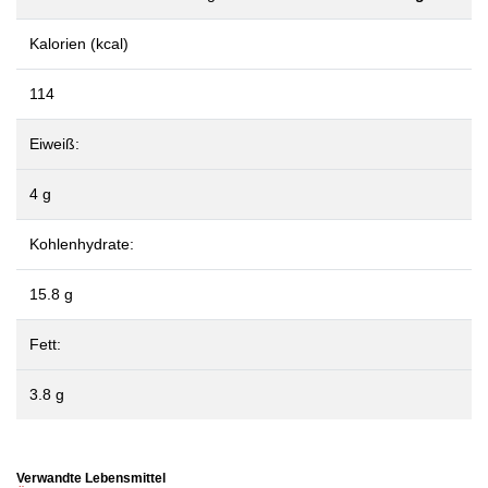
Kalorien (kcal)
114
Eiweiß:
4 g
Kohlenhydrate:
15.8 g
Fett:
3.8 g
Verwandte Lebensmittel