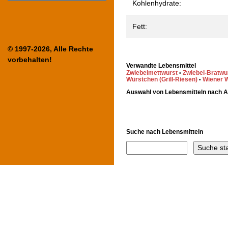
Kohlenhydrate:
Fett:
© 1997-2026, Alle Rechte
vorbehalten!
Verwandte Lebensmittel
Zwiebelmettwurst
Zwiebel-Bratwu
•
Würstchen (Grill-Riesen)
Wiener 
•
Auswahl von Lebensmitteln nach 
Suche nach Lebensmitteln