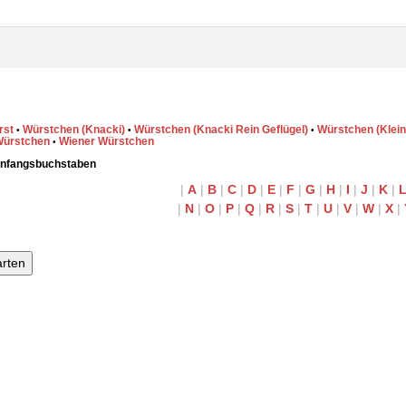
rst
Würstchen (Knacki)
Würstchen (Knacki Rein Geflügel)
Würstchen (Klein
•
•
•
Würstchen
Wiener Würstchen
•
Anfangsbuchstaben
|
A
|
B
|
C
|
D
|
E
|
F
|
G
|
H
|
I
|
J
|
K
|
|
N
|
O
|
P
|
Q
|
R
|
S
|
T
|
U
|
V
|
W
|
X
|