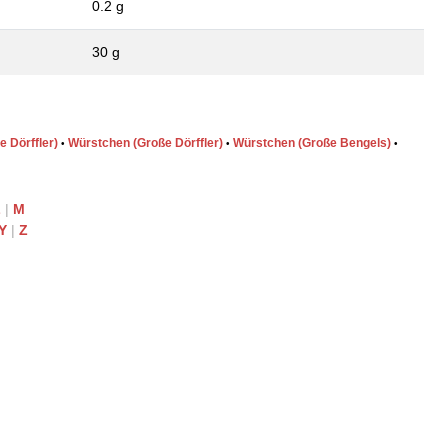
0.2 g
30 g
e Dörffler)
Würstchen (Große Dörffler)
Würstchen (Große Bengels)
•
•
•
L
|
M
Y
|
Z