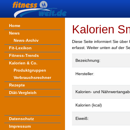
Kalorien S
Home
News
News-Archiv
Diese Seite informiert Sie übe
erfasst. Weiter unten auf der S
Fit-Lexikon
Fitness-Trends
Bezeichnung:
Kalorien & Co.
Produktgruppen
Hersteller:
Verbrauchsrechner
Rezepte
Kalorien- und Nährwertangab
Diät-Vergleich
Kalorien (kcal)
Eiweiß:
Datenschutz
Impressum