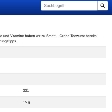
Su
fe und Vitamine haben wir zu Smett – Grobe Teewurst bereits
rungstipps.
331
15 g