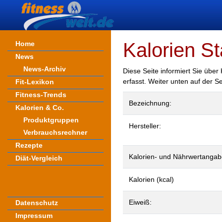
Kalorien St
Home
News
News-Archiv
Diese Seite informiert Sie über
erfasst. Weiter unten auf der S
Fit-Lexikon
Fitness-Trends
Bezeichnung:
Kalorien & Co.
Produktgruppen
Hersteller:
Verbrauchsrechner
Rezepte
Kalorien- und Nährwertangab
Diät-Vergleich
Kalorien (kcal)
Eiweiß:
Datenschutz
Impressum