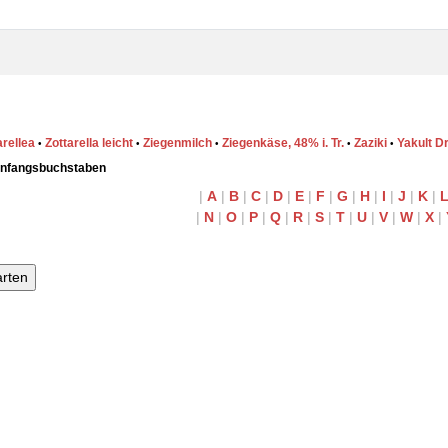
arellea
Zottarella leicht
Ziegenmilch
Ziegenkäse, 48% i. Tr.
Zaziki
Yakult Dr
•
•
•
•
•
Anfangsbuchstaben
|
A
|
B
|
C
|
D
|
E
|
F
|
G
|
H
|
I
|
J
|
K
|
|
N
|
O
|
P
|
Q
|
R
|
S
|
T
|
U
|
V
|
W
|
X
|