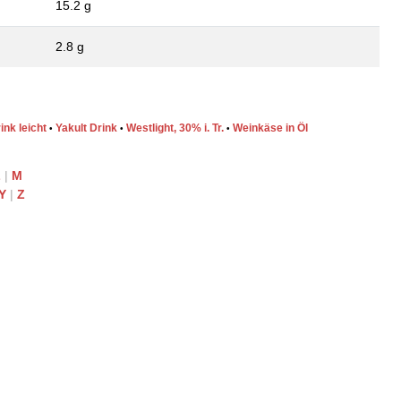
15.2 g
2.8 g
ink leicht
Yakult Drink
Westlight, 30% i. Tr.
Weinkäse in Öl
•
•
•
L
|
M
Y
|
Z