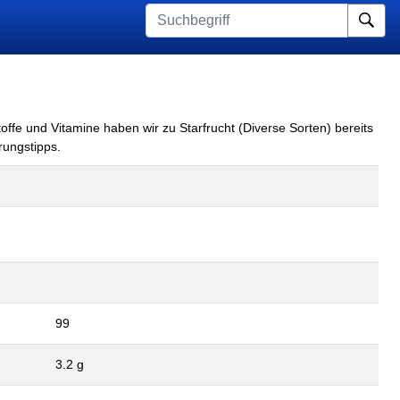
Su
offe und Vitamine haben wir zu Starfrucht (Diverse Sorten) bereits
rungstipps.
99
3.2 g