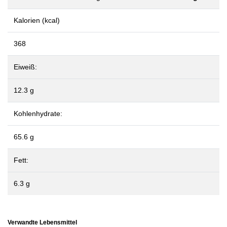
Kalorien (kcal)
368
Eiweiß:
12.3 g
Kohlenhydrate:
65.6 g
Fett:
6.3 g
Verwandte Lebensmittel