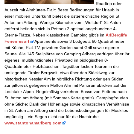
Roadtrip oder
Auszeit mit Almhütten-Flair: Beste Bedingungen für Urlaub in
einer mobilen Unterkunft bietet die österreichische Region St.
Anton am Arlberg. Wenige Kilometer vom „Weltdorf“ St. Anton
entfernt befinden sich in Pettneu 2 optimal angebundene 4-
Sterne-Plätze. Neben klassischem Camping gibt’s im
ArlBerglife
Ferienresort
Apartments sowie 3 Lodges à 60 Quadratmeter
mit Küche, Flat-TV, privatem Garten samt Grill sowie eigener
Sauna. Alle 145 Stellplätze von Camping Arlberg verfügen über ihr
eigenes, multifunktionales Privatbad im biologischen 8-
Quadratmeter-Holzhäuschen. Tagsüber locken Touren in die
umliegende Tiroler Bergwelt, etwa über den Stöcklweg zur
historischen Nessler Alm in nördliche Richtung oder gen Süden
zur pittoresk gelegenen Malfon Alm mit Panoramablicken auf die
Lechtaler Alpen. Regelmäßig verkehren Busse von Pettneu nach
St. Anton am Arlberg (mit Sommer-Karte gratis). Campingfreuden
ohne Stiche: Dank der Höhenlage sowie klimatischen Verhältnisse
in St. Anton am Arlberg sind die Lebensbedingungen für Moskitos
ungünstig – ein Segen nicht nur für die Nachtruhe.
www.stantonamarlberg.com