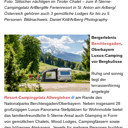
Foto: Stilsicher nächtigen im Tiroler Chalet – zum 4-Sterne-
Campingplatz ArlBerglife Ferienresort in St. Anton am Arlberg/
Österreich gehören auch 3 gemütliche Lodges für bis zu 5
Personen. Bildnachweis: Daniel Köll/Arlberg Photography
Bergerlebnis
Berchtesgaden
,
Oberbayern
Luxus-Camping
vor Bergkulisse
Ruhig und sonnig
liegt der
terrassenförmig
angelegte
Resort-Campingplatz Allweglehen
am Rande des
Nationalparks Berchtesgaden/Oberbayern. Neben insgesamt 28
großzügigen Luxus-Panorama-Stellplätzen für Wohnmobile bietet
das familienfreundliche 5-Sterne-Areal auch Glamping in Form
von gemütlichen Chalets, Wood Lodges, Campingfässern sowie
den hölzernen Almkasern. Jeweils für mehrere Personen buchbar,