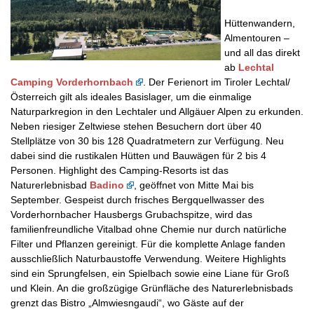
Hüttenwandern,
Almentouren –
und all das direkt
ab
Lechtal
Camping Vorderhornbach
. Der Ferienort im Tiroler Lechtal/
Österreich gilt als ideales Basislager, um die einmalige
Naturparkregion in den Lechtaler und Allgäuer Alpen zu erkunden.
Neben riesiger Zeltwiese stehen Besuchern dort über 40
Stellplätze von 30 bis 128 Quadratmetern zur Verfügung. Neu
dabei sind die rustikalen Hütten und Bauwägen für 2 bis 4
Personen. Highlight des Camping-Resorts ist das
Naturerlebnisbad
Badino
, geöffnet von Mitte Mai bis
September. Gespeist durch frisches Bergquellwasser des
Vorderhornbacher Hausbergs Grubachspitze, wird das
familienfreundliche Vitalbad ohne Chemie nur durch natürliche
Filter und Pflanzen gereinigt. Für die komplette Anlage fanden
ausschließlich Naturbaustoffe Verwendung. Weitere Highlights
sind ein Sprungfelsen, ein Spielbach sowie eine Liane für Groß
und Klein. An die großzügige Grünfläche des Naturerlebnisbads
grenzt das Bistro „Almwiesngaudi“, wo Gäste auf der