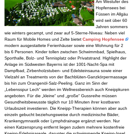
Am Westufer des
Hopfensees bei
Füssen im Allgäu
wird seit über 60
Jahren sommers
wie winters gecampt, und zwar auf 5-Sterne-Niveau: Neben viel
Raum für Mobile Homes und Zelte bietet
Camping Hopfensee
modern ausgestattete Ferienhäuser sowie eine Wohnung für 2
bis 6 Personen. Kinder tollen zwischen Schwimmbad, Spielhaus,
Sporthalle, Bolz- und Tennisplatz oder Privatstrand. Highlight der
Anlage im Südwesten Bayerns ist der 1001-Nacht-Spa mit
Dampfbad, Zirbenholzstuben- und Edelsteinsauna sowie einer
Vielzahl an Treatments von der Bachblüten-Ganzkörpermassage
bis hin zum Orangenöl-Salz-Peeling. Ganz im Sinn der
„Lebensspur Lech“ werden im Wellnessbereich auch Kneippkuren
angeboten. Für die „kleine“ und „große“ Gussreihe müssen
Gesundheitsbewusste täglich nur 10 Minuten ihrer kostbaren
Urlaubszeit investieren. Die Kneipp-Therapien können aber auch
einzeln gebucht beziehungsweise durch medizinische Bäder,
Krankengymnastik oder Lymphdrainage ergänzt werden. Nur
einen Katzensprung entfernt liegen zudem mehrere kostenfreie
Kneipp-Erlebnisareale, darunter die schwimmende Kneipp-Insel,