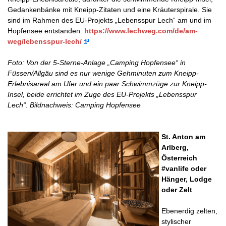
Gedankenbänke mit Kneipp-Zitaten und eine Kräuterspirale. Sie
sind im Rahmen des EU-Projekts „Lebensspur Lech“ am und im
Hopfensee entstanden.
https://www.lechweg.com/de/am-
weg/lebensspur-lech/
Foto: Von der 5-Sterne-Anlage „Camping Hopfensee“ in
Füssen/Allgäu sind es nur wenige Gehminuten zum Kneipp-
Erlebnisareal am Ufer und ein paar Schwimmzüge zur Kneipp-
Insel, beide errichtet im Zuge des EU-Projekts „Lebensspur
Lech“. Bildnachweis: Camping Hopfensee
St. Anton am
Arlberg,
Österreich
#vanlife oder
Hänger, Lodge
oder Zelt
Ebenerdig zelten,
stylischer