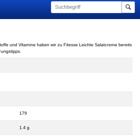
Su
toffe und Vitamine haben wir zu Fitesse Leichte Salatcreme bereits
rungstipps.
179
1.4 g