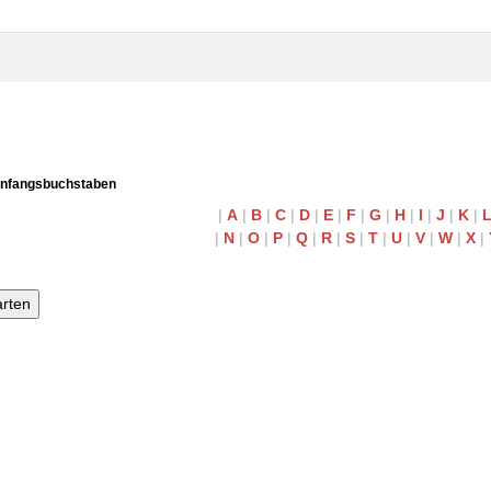
Anfangsbuchstaben
|
A
|
B
|
C
|
D
|
E
|
F
|
G
|
H
|
I
|
J
|
K
|
|
N
|
O
|
P
|
Q
|
R
|
S
|
T
|
U
|
V
|
W
|
X
|