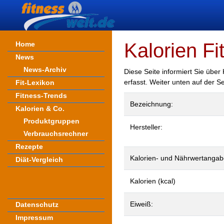
Kalorien Fi
Home
News
News-Archiv
Diese Seite informiert Sie über
erfasst. Weiter unten auf der S
Fit-Lexikon
Fitness-Trends
Bezeichnung:
Kalorien & Co.
Produktgruppen
Hersteller:
Verbrauchsrechner
Rezepte
Kalorien- und Nährwertangab
Diät-Vergleich
Kalorien (kcal)
Eiweiß:
Datenschutz
Impressum