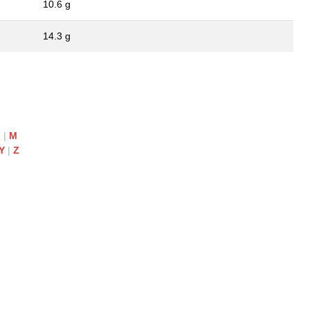
10.6 g
14.3 g
L
|
M
Y
|
Z