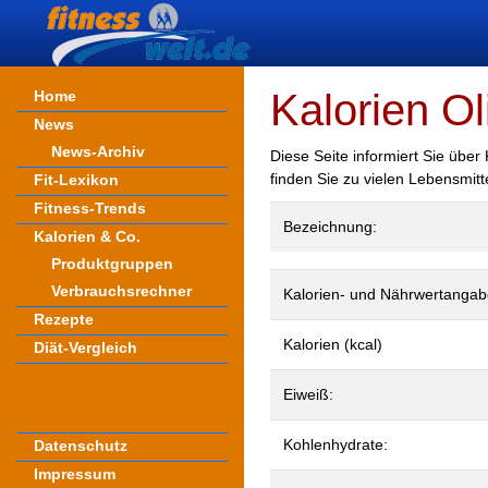
Kalorien Ol
Home
News
News-Archiv
Diese Seite informiert Sie über
finden Sie zu vielen Lebensmit
Fit-Lexikon
Fitness-Trends
Bezeichnung:
Kalorien & Co.
Produktgruppen
Verbrauchsrechner
Kalorien- und Nährwertangab
Rezepte
Kalorien (kcal)
Diät-Vergleich
Eiweiß:
Kohlenhydrate:
Datenschutz
Impressum