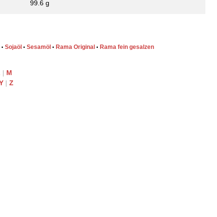
99.6 g
Sojaöl
Sesamöl
Rama Original
Rama fein gesalzen
•
•
•
•
L
|
M
Y
|
Z