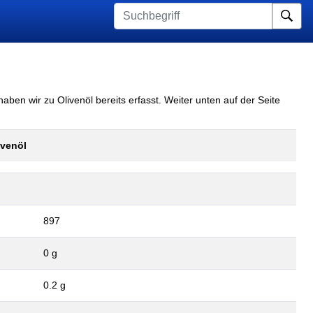
Su
aben wir zu Olivenöl bereits erfasst. Weiter unten auf der Seite
ivenöl
897
0 g
0.2 g