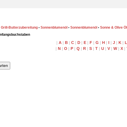
 Grill-Butterzubereitung
Sonnenblumenöl
Sonnenblumenöl
Sonne & Olive Öl
•
•
•
Anfangsbuchstaben
|
A
|
B
|
C
|
D
|
E
|
F
|
G
|
H
|
I
|
J
|
K
|
|
N
|
O
|
P
|
Q
|
R
|
S
|
T
|
U
|
V
|
W
|
X
|