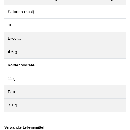
Kalorien (kcal)
90
Eiweiß:
4.6 g
Kohlenhydrate:
11 g
Fett:
3.1 g
Verwandte Lebensmittel