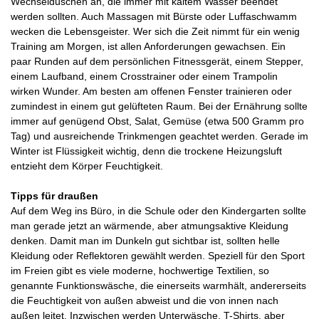
Wechselduschen an, die immer mit kaltem Wasser beendet
werden sollten. Auch Massagen mit Bürste oder Luffaschwamm
wecken die Lebensgeister. Wer sich die Zeit nimmt für ein wenig
Training am Morgen, ist allen Anforderungen gewachsen. Ein
paar Runden auf dem persönlichen Fitnessgerät, einem Stepper,
einem Laufband, einem Crosstrainer oder einem Trampolin
wirken Wunder. Am besten am offenen Fenster trainieren oder
zumindest in einem gut gelüfteten Raum. Bei der Ernährung sollte
immer auf genügend Obst, Salat, Gemüse (etwa 500 Gramm pro
Tag) und ausreichende Trinkmengen geachtet werden. Gerade im
Winter ist Flüssigkeit wichtig, denn die trockene Heizungsluft
entzieht dem Körper Feuchtigkeit.
Tipps für draußen
Auf dem Weg ins Büro, in die Schule oder den Kindergarten sollte
man gerade jetzt an wärmende, aber atmungsaktive Kleidung
denken. Damit man im Dunkeln gut sichtbar ist, sollten helle
Kleidung oder Reflektoren gewählt werden. Speziell für den Sport
im Freien gibt es viele moderne, hochwertige Textilien, so
genannte Funktionswäsche, die einerseits warmhält, andererseits
die Feuchtigkeit von außen abweist und die von innen nach
außen leitet. Inzwischen werden Unterwäsche, T-Shirts, aber