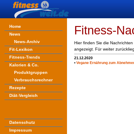
Fitness-Na
Home
News
News-Archiv
Hier finden Sie die Nachrichten
angezeigt. Für weiter zurückli
Fit-Lexikon
Fitness-Trends
21.12.2020
•
Vegane Ernährung zum Abnehmen:
Kalorien & Co.
Produktgruppen
Verbrauchsrechner
Rezepte
Diät-Vergleich
Datenschutz
Impressum