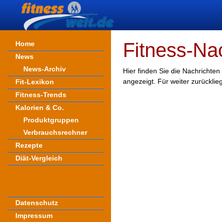
Fitness-Na
Home
News
News-Archiv
Hier finden Sie die Nachrichten
angezeigt. Für weiter zurückli
Fit-Lexikon
Fitness-Trends
Kalorien & Co.
Produktgruppen
Verbrauchsrechner
Rezepte
Diät-Vergleich
Datenschutz
Impressum